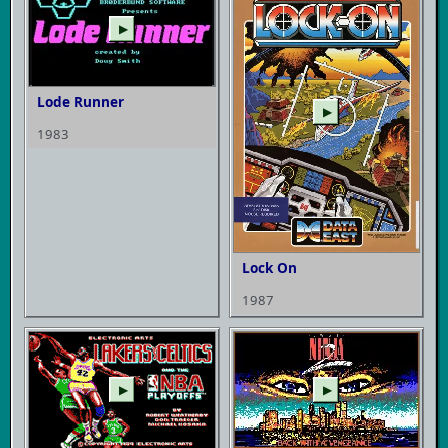
▶
Lode Runner
▶
1983
Lock On
1987
▶
▶