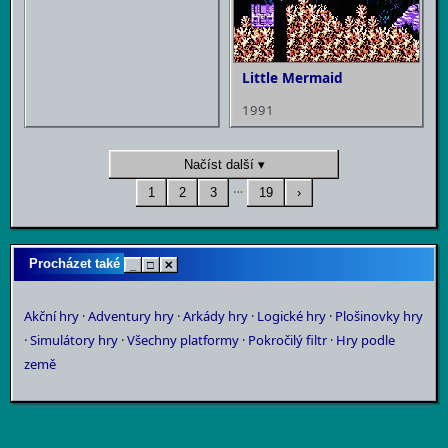
Little Mermaid
1991
Načíst další ▾
…
1
2
3
19
›
Procházet také
_
□
✕
Akční hry
·
Adventury hry
·
Arkády hry
·
Logické hry
·
Plošinovky hry
·
Simulátory hry
·
Všechny platformy
·
Pokročilý filtr
·
Hry podle
země