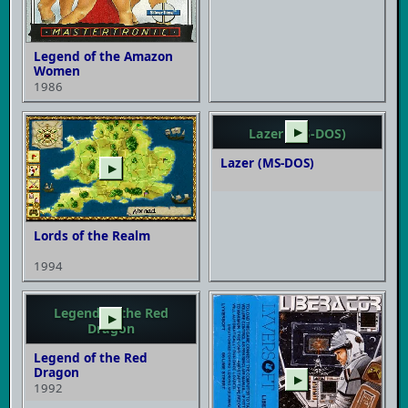
Legend of the Amazon
Women
1986
Lazer (MS-DOS)
▶
Lazer (MS-DOS)
▶
Lords of the Realm
1994
Legend of the Red
▶
Dragon
Legend of the Red
Dragon
▶
1992