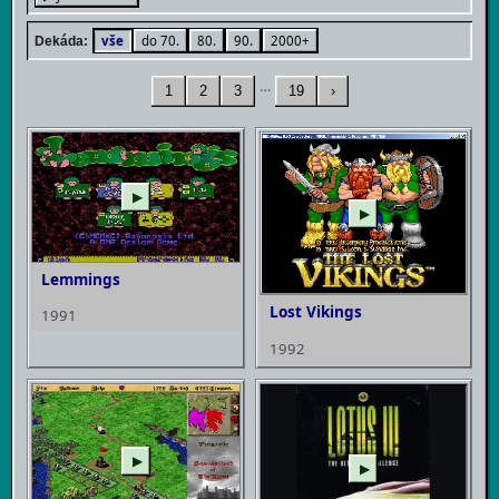
vše
do 70.
80.
90.
2000+
Dekáda:
…
1
2
3
19
›
▶
▶
Lemmings
Lost Vikings
1991
1992
▶
▶