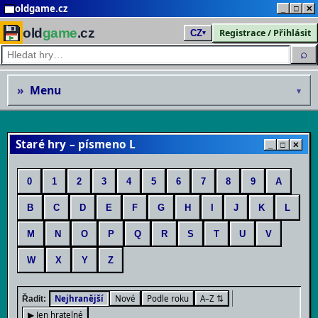
oldgame.cz
_
□
✕
old
game
.cz
Registrace / Přihlásit
CZ
▾
⌕
»
Menu
▾
Staré hry – písmeno L
_
□
✕
0
1
2
3
4
5
6
7
8
9
A
B
C
D
E
F
G
H
I
J
K
L
M
N
O
P
Q
R
S
T
U
V
W
X
Y
Z
Nejhranější
Nové
Podle roku
A–Z ⇅
Řadit:
▶ Jen hratelné