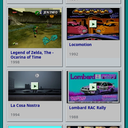
JEN INFO
▶
Locomotion
Legend of Zelda, The -
1992
Ocarina of Time
1998
▶
▶
La Cosa Nostra
Lombard RAC Rally
1994
1988