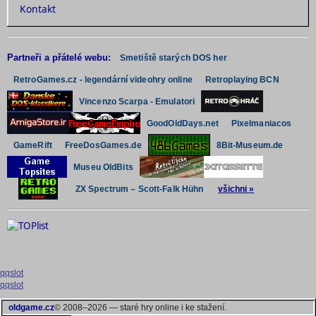
Kontakt
Partneři a přátelé webu:
Smetiště starých DOS her
RetroGames.cz - legendární videohry online
Retroplaying BCN
Vincenzo Scarpa - Emulatori
GoodOldDays.net
Pixelmaniacos
GameRift
FreeDosGames.de
8Bit-Museum.de
Museu OldBits
všichni »
ZX Spectrum – Scott-Falk Hühn
qqslot
qqslot
oldgame.cz
© 2008–2026 — staré hry online i ke stažení.