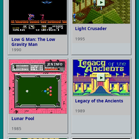
▶
Light Crusader
1995
Low G Man: The Low
Gravity Man
1990
JEN INFO
▶
Legacy of the Ancients
1989
Lunar Pool
1985