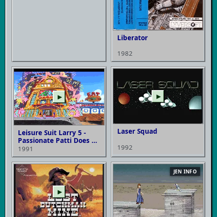
Liberator
1982
▶
▶
Laser Squad
Leisure Suit Larry 5 -
Passionate Patti Does a
1992
Little Undercover Work
1991
JEN INFO
▶