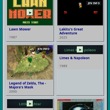
JEN INFO
▶
Lawn Mower
Lakitu's Great
Adventure
1987
2025
JEN INFO
Limes & Napoleon
▶
Limes & Napoleon
1989
Legend of Zelda, The -
Majora's Mask
2000
Little Fighter
▶