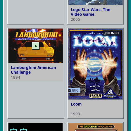
Lego Star Wars: The
Video Game
2005
JEN INFO
▶
Lamborghini American
Challenge
1994
Loom
1990