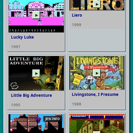
▶
Liero
▶
1999
Lucky Luke
1997
▶
▶
Livingstone, I Presume
Little Big Adventure
1988
1995
JEN INFO