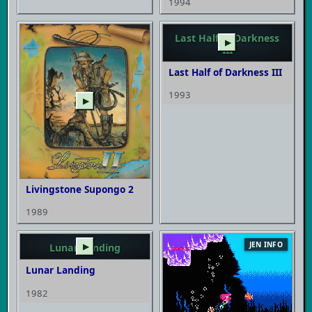
1994
Last Half of Darkness
▶
III
Last Half of Darkness III
1993
▶
Livingstone Supongo 2
1989
JEN INFO
Lunar Landing
▶
Lunar Landing
1982