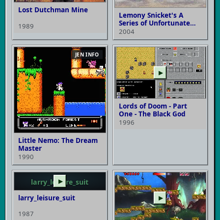
Lost Dutchman Mine
Lemony Snicket's A
Series of Unfortunate
1989
Events
2004
JEN INFO
▶
Lords of Doom - Part
One - The Black God
1996
Little Nemo: The Dream
Master
1990
larry_leisure_suit
▶
larry_leisure_suit
▶
1987