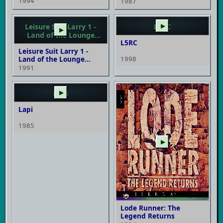
1994
1987
Leisure Suit Larry 1 -
L5RC
▶
▶
Land of the Lounge
L5RC
Lizards VGA
Leisure Suit Larry 1 -
Land of the Lounge
1998
Lizards VGA
1991
Lapi
▶
Lapi
1985
▶
Lode Runner: The
Legend Returns