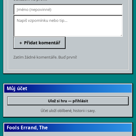
The Fool's Errand se v době vydání okamžitě
＋ Přidat komentář
vyčlenila z davu. Cliff Johnson, autor hry, ji navrhl
jako jeden propojený celek — vyřešené hádanky
Zatím žádné komentáře. Buď první!
odemykají části příběhu, které zase naznačují řešení
dalších. Tahle meta-vrstva, kdy hra mluví sama se
sebou, byla na rok 1989 neobvykle sofistikovaná.
Dnes možná grafika působí skromně a angličtina v
Můj účet
hádankách bude pro část hráčů bariera, ale vnitřní
Ulož si hru — přihlásit
logika hry nerezavěla. Mozek musí pracovat stejně
jako tehdy.
Účet uloží oblíbené, historii i savy.
Fools Errand, The