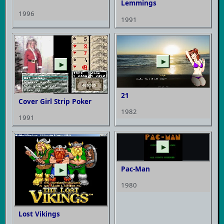
Lemmings
1996
1991
▶
▶
21
Cover Girl Strip Poker
1982
1991
▶
Pac-Man
▶
1980
Lost Vikings