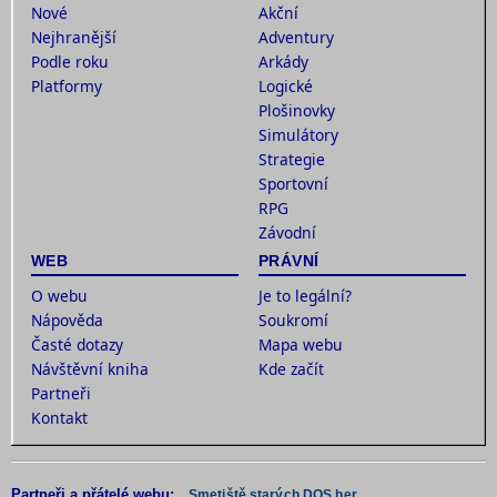
Nové
Akční
Nejhranější
Adventury
Podle roku
Arkády
Platformy
Logické
Plošinovky
Simulátory
Strategie
Sportovní
RPG
Závodní
WEB
PRÁVNÍ
O webu
Je to legální?
Nápověda
Soukromí
Časté dotazy
Mapa webu
Návštěvní kniha
Kde začít
Partneři
Kontakt
Partneři a přátelé webu:
Smetiště starých DOS her