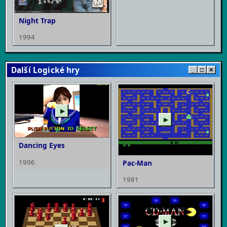
Night Trap
1994
Další Logické hry
_
□
✕
▶
▶
Dancing Eyes
1996
Pac-Man
1981
▶