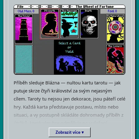
Příběh sleduje Blázna — nultou kartu tarotu — jak
putuje skrze čtyři království za svým nejasným
cílem. Taroty tu nejsou jen dekorace, jsou páteří celé
hry. Každá karta představuje postavu, místo nebo
situaci, a vy postupně skládáte dohromady příběh z
útržků, které vám hra odměřuje po vyřešení
jednotlivých hádanek. Vyprávění má vlastní poetiku,
Zobrazit více ▾
trochu pohádkovou, trochu ezotorickou — a