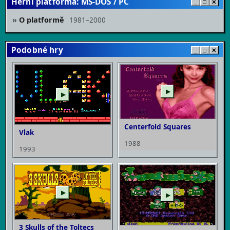
Herní platforma: MS-DOS / PC
_
□
✕
O platformě
1981–2000
Podobné hry
_
□
✕
▶
▶
Centerfold Squares
Vlak
1988
1993
▶
▶
3 Skulls of the Toltecs