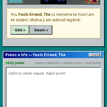
Hru
Fools Errand, The
tu nemáme ke hraní ani
ke stažení. Možná ji ale seženeš legálně:
GOG »
Steam »
Pokec o hře — Fools Errand, The
_
□
✕
živý pokec
pokec o téhle hře v reálném čase — buď slušný
Zatím tu nikdo nepsal. Napiš první!