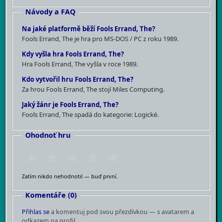
Návody a FAQ
rozhodně nepodceňuje hráče.
Na jaké platformě běží Fools Errand, The?
Samotná hratelnost je sbírka různorodých hádanek:
Fools Errand, The je hra pro MS-DOS / PC z roku 1989.
labyrinty, slovní rébusy, skládání obrazců, logické
Kdy vyšla hra Fools Errand, The?
úlohy. Žádná z nich nespoléhá na reflexy, všechno je
Hra Fools Errand, The vyšla v roce 1989.
o přemýšlení. Ovládání na DOSu bylo jednoduché,
Kdo vytvořil hru Fools Errand, The?
myš nebo klávesnice, žádný problém. Kde se hra
Za hrou Fools Errand, The stojí Miles Computing.
neodpustitelně zadrhnout mohla, byl právě rozsah a
Jaký žánr je Fools Errand, The?
místy kryptičnost zadání — bez anglické slovní
Fools Errand, The spadá do kategorie: Logické.
zásoby a ochoty experimentovat jste narazili velmi
rychle. A žádný internet s návody tehdy neexistoval,
Ohodnoť hru
takže jste buď přišli na to sami, nebo nepřišli vůbec.
★
★
★
★
★
Zatím nikdo nehodnotil — buď první.
Komentáře (0)
Přihlas se
a komentuj pod svou přezdívkou — s avatarem a
odkazem na profil.