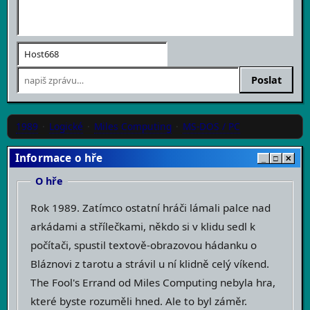
Poslat
1989
·
Logické
·
Miles Computing
·
MS-DOS / PC
Informace o hře
_
□
✕
O hře
Rok 1989. Zatímco ostatní hráči lámali palce nad
arkádami a střílečkami, někdo si v klidu sedl k
počítači, spustil textově-obrazovou hádanku o
Bláznovi z tarotu a strávil u ní klidně celý víkend.
The Fool's Errand od Miles Computing nebyla hra,
které byste rozuměli hned. Ale to byl záměr.