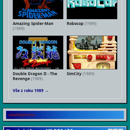
Amazing Spider-Man
Robocop
(1989)
(1989)
Double Dragon II - The
SimCity
(1989)
Revenge
(1989)
Vše z roku 1989 →
Nahlásit hru