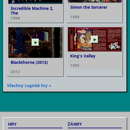
Simon the Sorcerer
Incredible Machine 2,
The
1993
1994
▶
▶
King's Valley
Blackthorne (2013)
1995
2013
Všechny Logické hry »
HRY
ŽÁNRY