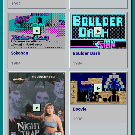
1992
▶
▶
Sokoban
Boulder Dash
1984
1984
▶
▶
Boovie
1998