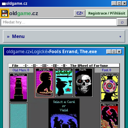
oldgame.cz
_
□
✕
old
game
.cz
Registrace / Přihlásit
CZ
▾
⌕
»
Menu
▾
oldgame.cz
›
Logické
›
Fools Errand, The
_
□
✕