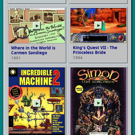
▶
▶
King's Quest VII - The
Where in the World is
Princeless Bride
Carmen Sandiego
1994
1991
▶
▶